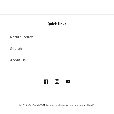
Quick links
Return Policy
Search
About Us
Facebook
Instagram
YouTube
© 2026,
OneTeamMVMT
Commerce électronique propulsé par Shopify