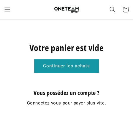
et
passer
Panier
au
contenu
Votre panier est vide
Continuer les achats
Vous possédez un compte ?
Connectez-vous
pour payer plus vite.